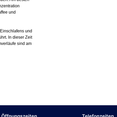
nzentration
affee und
 Einschlafens und
t. In dieser Zeit
mverläufe sind am
 Öffnungszeiten
Telefonzeiten