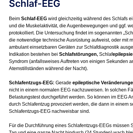
Schlaf-EEG
Beim
Schlaf-EEG
wird gleichzeitig während des Schlafs e
und die Muskelaktivität, die Augenbewegungen und ggf. wei
protokolliert. Die Untersuchung findet im sogenannten „Schla
die notwendige technische Ausrüstung aufweist, oder mit 
ambulant einsetzbaren Geräten zur Schlafdiagnostik ausgest
Indikation bestehen bei
Schlafstörungen,
Schlaf
epilepsi
Syndrom (anfallsweises Auftreten von einigen Sekunden 
Atemstillständen während der Nacht).
Schlafentzugs-EEG:
Gerade
epileptische Veränderung
nicht in einem normalen EEG nachzuweisen. In solchen Fä
Belastungstest durchgeführt werden. So können im EEG A
durch Schlafentzug provoziert werden, die dann in einem 
Schlafentzugs-EEG nachweisbar sind.
Für die Durchführung eines Schlafentzugs-EEGs müssen 
Tag und eine ganze Nacht hindurch (24 Stunden) wach ble