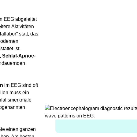
in EEG abgeleitet
tere Aktivitäten
flabor“ statt, das
modernen,
attet ist.
e, Schlaf-Apnoe
-
andauernden
en
im EEG sind oft
llen muss ein
nfallsmerkmale
sogenannten
Sie einen ganzen
iben. Am besten